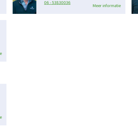
06 - 53830036
Meer informatie
e
e