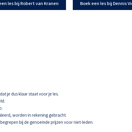
een les bij Robert van Kranen
Boek een les bij Dennis V
t je dus klaar staat voor je les.
ld.
o.
eerd, worden in rekening gebracht.
 inbegrepen bij de genoemde prijzen voor niet-leden.