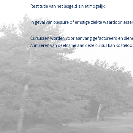
Restitutie van het lesgeld is niet mogelijk.
In geval van blessure of ernstige ziekte waardoor les
Cursussen worden voor aanvang gefactureerd en diene
Annuleren van deelname aan deze cursus kan kosteloos t