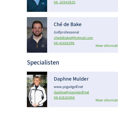
06 -10942825
Ché de Bake
Golfprofessional
chedebake@hotmail.com
06-41416298
Meer informati
Specialisten
Daphne Mulder
www.yoga4golf.net
daphne@yoga4golf.net
06-81820456
Meer informati