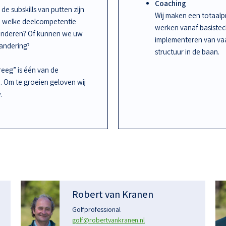
Coaching
de subskills van putten zijn
Wij maken een totaalpr
an welke deelcompetentie
werken vanaf basiste
randeren? Of kunnen we uw
implementeren van vaa
randering?
structuur in de baan.
kreeg” is één van de
n. Om te groeien geloven wij
.
Robert van Kranen
Golfprofessional
golf@robertvankranen.nl