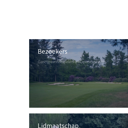
Bezoekers
Gast/greenfeespelers en Openingstijden
Lidmaatschap