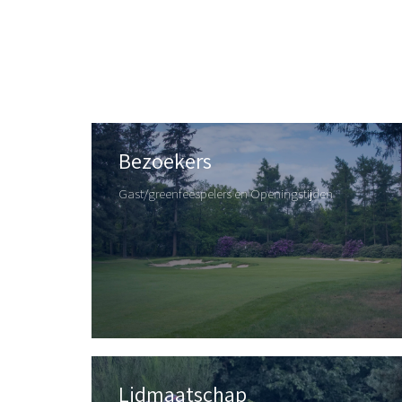
Bezoekers
Gast/greenfeespelers en Openingstijden
Lidmaatschap