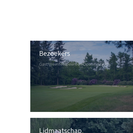
Bezoekers
Gast/greenfeespelers en Openingstijden
Lidmaatschap