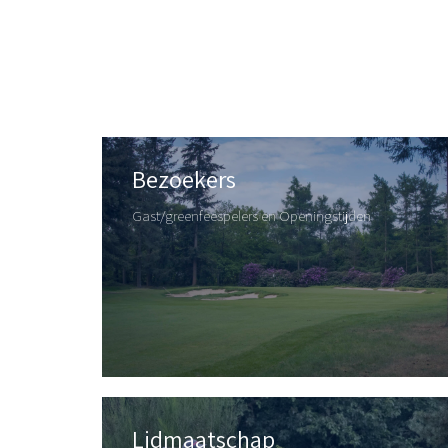
Bezoekers
Gast/greenfeespelers en Openingstijden
Lidmaatschap