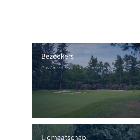
Bezoekers
Gast/greenfeespelers en Openingstijden
Lidmaatschap