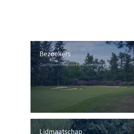
Bezoekers
Gast/greenfeespelers en Openingstijden
Lidmaatschap