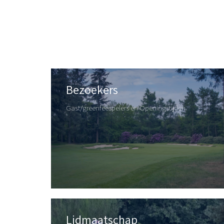
Bezoekers
Gast/greenfeespelers en Openingstijden
Lidmaatschap