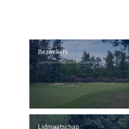
Bezoekers
Gast/greenfeespelers en Openingstijden
Lidmaatschap