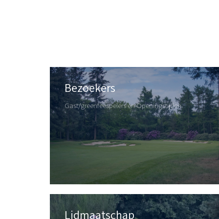
Bezoekers
Gast/greenfeespelers en Openingstijden
Lidmaatschap