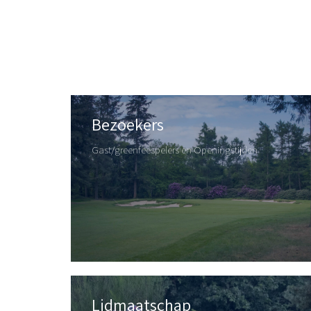
Bezoekers
Gast/greenfeespelers en Openingstijden
Lidmaatschap