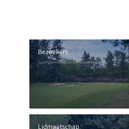
Bezoekers
Gast/greenfeespelers en Openingstijden
Lidmaatschap