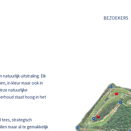
BEZOEKERS
atuurlijk uitstraling. Elk
ien, in kleur maar ook in
deze natuurlijke
derhoud staat hoog in het
 tees, strategisch
llen maar al te gemakkelijk