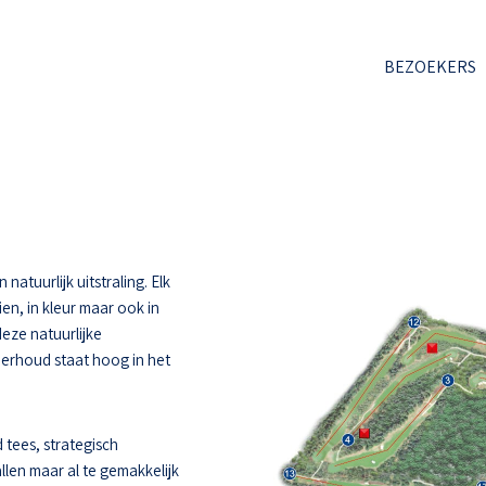
BEZOEKERS
atuurlijk uitstraling. Elk
ien, in kleur maar ook in
deze natuurlijke
derhoud staat hoog in het
 tees, strategisch
llen maar al te gemakkelijk