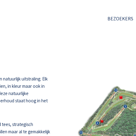
BEZOEKERS
atuurlijk uitstraling. Elk
ien, in kleur maar ook in
deze natuurlijke
derhoud staat hoog in het
 tees, strategisch
llen maar al te gemakkelijk