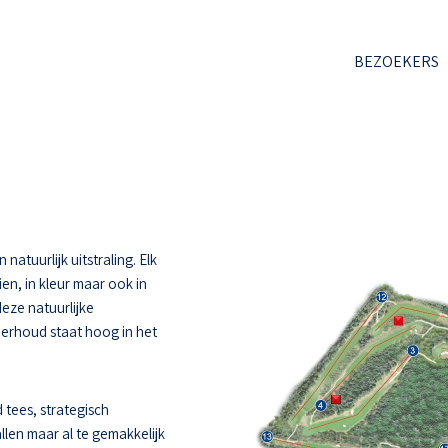
BEZOEKERS
atuurlijk uitstraling. Elk
ien, in kleur maar ook in
deze natuurlijke
derhoud staat hoog in het
 tees, strategisch
llen maar al te gemakkelijk