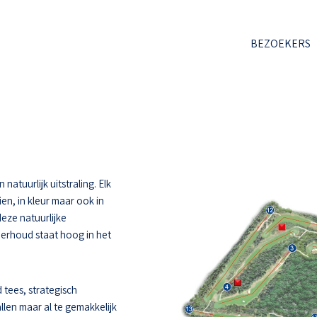
BEZOEKERS
atuurlijk uitstraling. Elk
ien, in kleur maar ook in
deze natuurlijke
derhoud staat hoog in het
 tees, strategisch
llen maar al te gemakkelijk