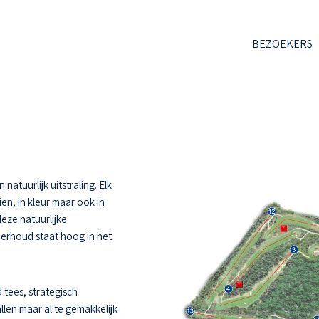
BEZOEKERS
atuurlijk uitstraling. Elk
ien, in kleur maar ook in
deze natuurlijke
derhoud staat hoog in het
 tees, strategisch
llen maar al te gemakkelijk