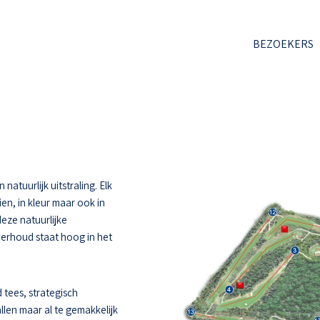
BEZOEKERS
atuurlijk uitstraling. Elk
ien, in kleur maar ook in
deze natuurlijke
derhoud staat hoog in het
 tees, strategisch
llen maar al te gemakkelijk