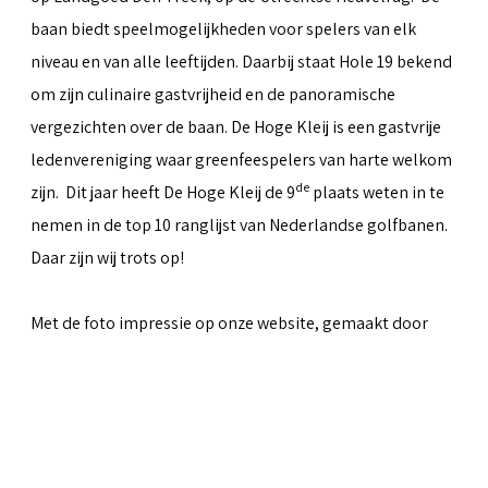
baan biedt speelmogelijkheden voor spelers van elk
niveau en van alle leeftijden. Daarbij staat Hole 19 bekend
om zijn culinaire gastvrijheid en de panoramische
vergezichten over de baan. De Hoge Kleij is een gastvrije
ledenvereniging waar greenfeespelers van harte welkom
de
zijn. Dit jaar heeft De Hoge Kleij de 9
plaats weten in te
nemen in de top 10 ranglijst van Nederlandse golfbanen.
Daar zijn wij trots op!
Met de foto impressie op onze website, gemaakt door
Peter van Weel
& Martin van Herwaarden, hopen we iets
over te kunnen brengen van al het moois dat de baan te
bieden heeft.