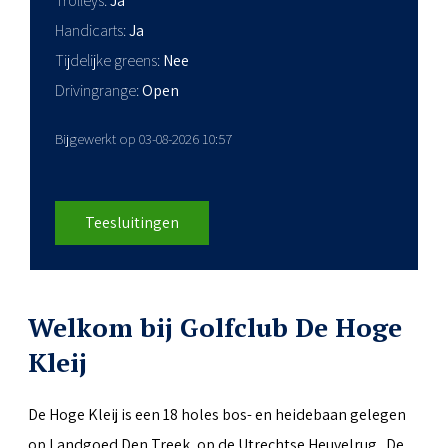
Trolleys
Ja
Handicarts
Ja
Tijdelijke greens
Nee
Drivingrange
Open
Bijgewerkt op 03-08-2026 10:57
Teesluitingen
Welkom bij Golfclub De Hoge
Kleij
De Hoge Kleij is een 18 holes bos- en heidebaan gelegen
op Landgoed Den Treek, op de Utrechtse Heuvelrug. De