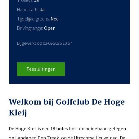
Trolleys
Ja
Handicarts
Ja
Tijdelijke greens
Nee
Drivingrange
Open
Bijgewerkt op 03-08-2026 10:57
Teesluitingen
Welkom bij Golfclub De Hoge
Kleij
De Hoge Kleij is een 18 holes bos- en heidebaan gelegen
op Landgoed Den Treek, op de Utrechtse Heuvelrug. De