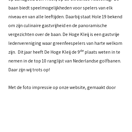
baan biedt speelmogelijkheden voor spelers van elk
niveau en van alle leeftijden. Daarbij staat Hole 19 bekend
om zijn culinaire gastvrijheid en de panoramische
vergezichten over de baan. De Hoge Kleij is een gastvrije
ledenvereniging waar greenfeespelers van harte welkom
de
zijn. Dit jaar heeft De Hoge Kleij de 9
plaats weten in te
nemen in de top 10 ranglijst van Nederlandse golfbanen.
Daar zijn wij trots op!
Met de foto impressie op onze website, gemaakt door
Peter van Weel
& Martin van Herwaarden, hopen we iets
over te kunnen brengen van al het moois dat de baan te
bieden heeft.