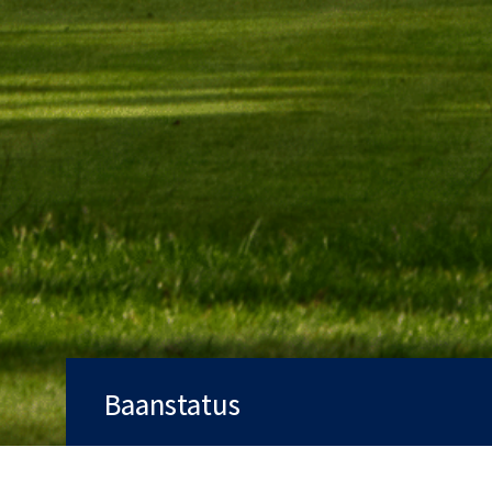
Baanstatus
Baan
Open
Qualifying
Ja
Trolleys
Ja
Handicarts
Ja