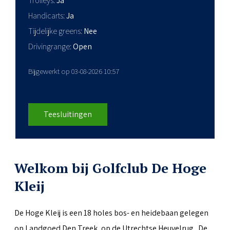
Trolleys
Ja
Handicarts
Ja
Tijdelijke greens
Nee
Drivingrange
Open
Bijgewerkt op 03-08-2026 10:57
Teesluitingen
Welkom bij Golfclub De Hoge
Kleij
De Hoge Kleij is een 18 holes bos- en heidebaan gelegen
op Landgoed Den Treek, op de Utrechtse Heuvelrug. De