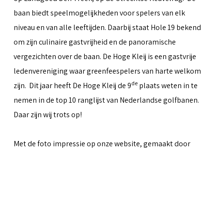
baan biedt speelmogelijkheden voor spelers van elk
niveau en van alle leeftijden. Daarbij staat Hole 19 bekend
om zijn culinaire gastvrijheid en de panoramische
vergezichten over de baan. De Hoge Kleij is een gastvrije
ledenvereniging waar greenfeespelers van harte welkom
de
zijn. Dit jaar heeft De Hoge Kleij de 9
plaats weten in te
nemen in de top 10 ranglijst van Nederlandse golfbanen.
Daar zijn wij trots op!
Met de foto impressie op onze website, gemaakt door
Peter van Weel
& Martin van Herwaarden, hopen we iets
over te kunnen brengen van al het moois dat de baan te
bieden heeft.