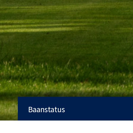
Baanstatus
Baan
Open
Qualifying
Ja
Trolleys
Ja
Handicarts
Ja