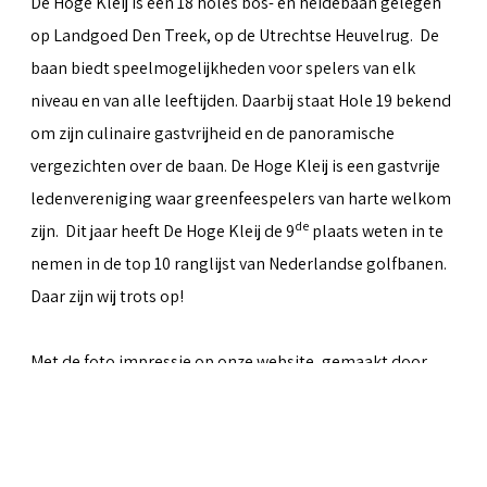
De Hoge Kleij is een 18 holes bos- en heidebaan gelegen
op Landgoed Den Treek, op de Utrechtse Heuvelrug. De
baan biedt speelmogelijkheden voor spelers van elk
niveau en van alle leeftijden. Daarbij staat Hole 19 bekend
om zijn culinaire gastvrijheid en de panoramische
vergezichten over de baan. De Hoge Kleij is een gastvrije
ledenvereniging waar greenfeespelers van harte welkom
de
zijn. Dit jaar heeft De Hoge Kleij de 9
plaats weten in te
nemen in de top 10 ranglijst van Nederlandse golfbanen.
Daar zijn wij trots op!
Met de foto impressie op onze website, gemaakt door
Peter van Weel
& Martin van Herwaarden, hopen we iets
over te kunnen brengen van al het moois dat de baan te
bieden heeft.