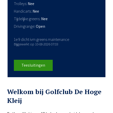
Trolleys
Nee
Handicarts
Nee
Tijdelijke greens
Nee
Drivingrange
Open
1e 9 dicht ivm greens maintenance
Bijgewerkt op 10-08-2026 07:03
Teesluitingen
Welkom bij Golfclub De Hoge
Kleij