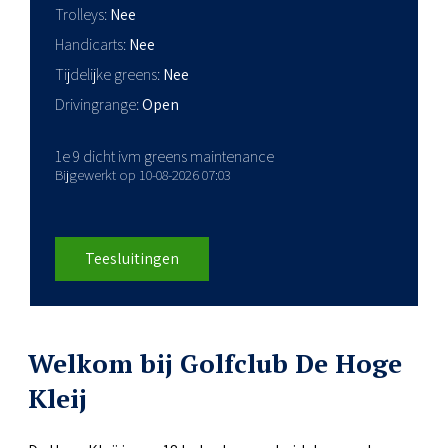
Trolleys
Nee
Handicarts
Nee
Tijdelijke greens
Nee
Drivingrange
Open
1e 9 dicht ivm greens maintenance
Bijgewerkt op 10-08-2026 07:03
Teesluitingen
Welkom bij Golfclub De Hoge
Kleij