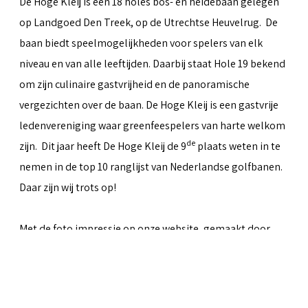
De Hoge Kleij is een 18 holes bos- en heidebaan gelegen
op Landgoed Den Treek, op de Utrechtse Heuvelrug. De
baan biedt speelmogelijkheden voor spelers van elk
niveau en van alle leeftijden. Daarbij staat Hole 19 bekend
om zijn culinaire gastvrijheid en de panoramische
vergezichten over de baan. De Hoge Kleij is een gastvrije
ledenvereniging waar greenfeespelers van harte welkom
de
zijn. Dit jaar heeft De Hoge Kleij de 9
plaats weten in te
nemen in de top 10 ranglijst van Nederlandse golfbanen.
Daar zijn wij trots op!
Met de foto impressie op onze website, gemaakt door
Peter van Weel
& Martin van Herwaarden, hopen we iets
over te kunnen brengen van al het moois dat de baan te
bieden heeft.