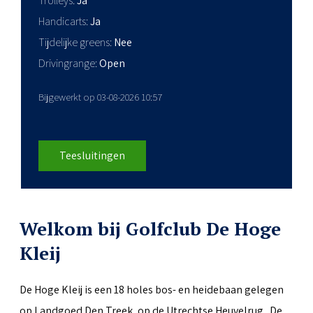
Trolleys
Ja
Handicarts
Ja
Tijdelijke greens
Nee
Drivingrange
Open
Bijgewerkt op 03-08-2026 10:57
Teesluitingen
Welkom bij Golfclub De Hoge
Kleij
De Hoge Kleij is een 18 holes bos- en heidebaan gelegen
op Landgoed Den Treek, op de Utrechtse Heuvelrug. De