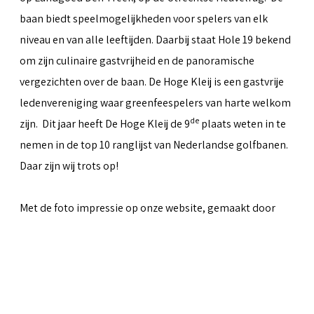
baan biedt speelmogelijkheden voor spelers van elk
niveau en van alle leeftijden. Daarbij staat Hole 19 bekend
om zijn culinaire gastvrijheid en de panoramische
vergezichten over de baan. De Hoge Kleij is een gastvrije
ledenvereniging waar greenfeespelers van harte welkom
de
zijn. Dit jaar heeft De Hoge Kleij de 9
plaats weten in te
nemen in de top 10 ranglijst van Nederlandse golfbanen.
Daar zijn wij trots op!
Met de foto impressie op onze website, gemaakt door
Peter van Weel
& Martin van Herwaarden, hopen we iets
over te kunnen brengen van al het moois dat de baan te
bieden heeft.