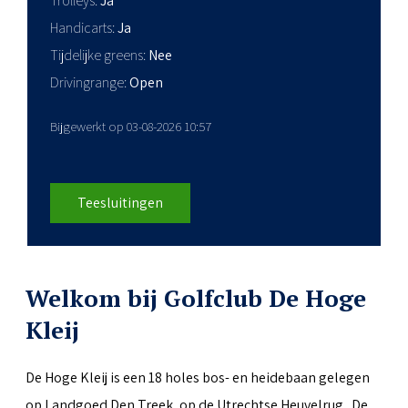
Trolleys
Ja
Handicarts
Ja
Tijdelijke greens
Nee
Drivingrange
Open
Bijgewerkt op 03-08-2026 10:57
Teesluitingen
Welkom bij Golfclub De Hoge
Kleij
De Hoge Kleij is een 18 holes bos- en heidebaan gelegen
op Landgoed Den Treek, op de Utrechtse Heuvelrug. De