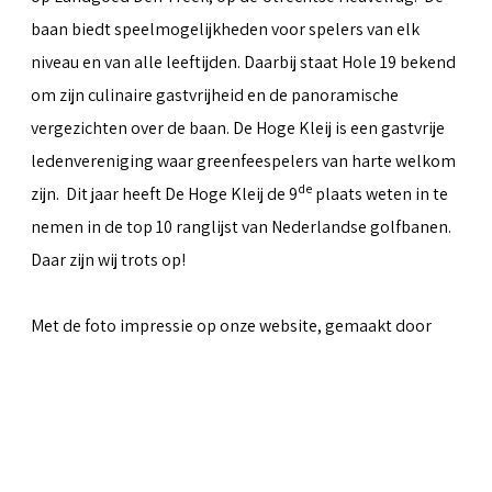
baan biedt speelmogelijkheden voor spelers van elk
niveau en van alle leeftijden. Daarbij staat Hole 19 bekend
om zijn culinaire gastvrijheid en de panoramische
vergezichten over de baan. De Hoge Kleij is een gastvrije
ledenvereniging waar greenfeespelers van harte welkom
de
zijn. Dit jaar heeft De Hoge Kleij de 9
plaats weten in te
nemen in de top 10 ranglijst van Nederlandse golfbanen.
Daar zijn wij trots op!
Met de foto impressie op onze website, gemaakt door
Peter van Weel
& Martin van Herwaarden, hopen we iets
over te kunnen brengen van al het moois dat de baan te
bieden heeft.