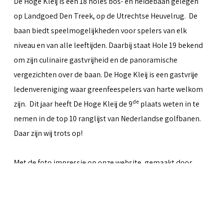
De Hoge Kleij is een 18 holes bos- en heidebaan gelegen
op Landgoed Den Treek, op de Utrechtse Heuvelrug. De
baan biedt speelmogelijkheden voor spelers van elk
niveau en van alle leeftijden. Daarbij staat Hole 19 bekend
om zijn culinaire gastvrijheid en de panoramische
vergezichten over de baan. De Hoge Kleij is een gastvrije
ledenvereniging waar greenfeespelers van harte welkom
de
zijn. Dit jaar heeft De Hoge Kleij de 9
plaats weten in te
nemen in de top 10 ranglijst van Nederlandse golfbanen.
Daar zijn wij trots op!
Met de foto impressie op onze website, gemaakt door
Peter van Weel
& Martin van Herwaarden, hopen we iets
over te kunnen brengen van al het moois dat de baan te
bieden heeft.