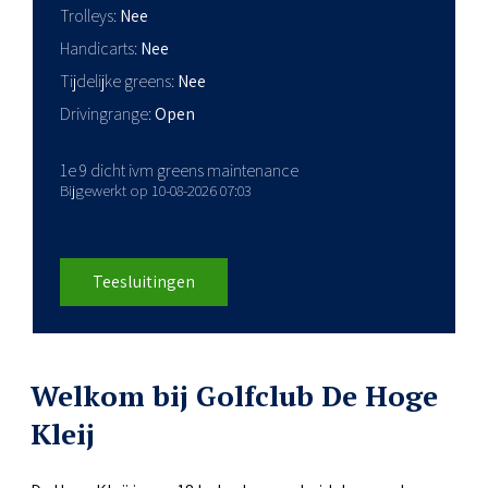
Trolleys
Nee
Handicarts
Nee
Tijdelijke greens
Nee
Drivingrange
Open
1e 9 dicht ivm greens maintenance
Bijgewerkt op 10-08-2026 07:03
Teesluitingen
Welkom bij Golfclub De Hoge
Kleij