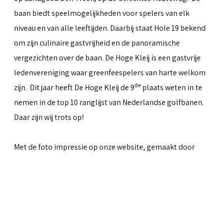
baan biedt speelmogelijkheden voor spelers van elk
niveau en van alle leeftijden. Daarbij staat Hole 19 bekend
om zijn culinaire gastvrijheid en de panoramische
vergezichten over de baan. De Hoge Kleij is een gastvrije
ledenvereniging waar greenfeespelers van harte welkom
de
zijn. Dit jaar heeft De Hoge Kleij de 9
plaats weten in te
nemen in de top 10 ranglijst van Nederlandse golfbanen.
Daar zijn wij trots op!
Met de foto impressie op onze website, gemaakt door
Peter van Weel
& Martin van Herwaarden, hopen we iets
over te kunnen brengen van al het moois dat de baan te
bieden heeft.