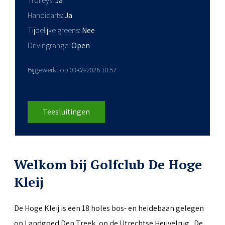
Trolleys
Ja
Handicarts
Ja
Tijdelijke greens
Nee
Drivingrange
Open
Bijgewerkt op 03-08-2026 10:57
Teesluitingen
Welkom bij Golfclub De Hoge
Kleij
De Hoge Kleij is een 18 holes bos- en heidebaan gelegen
op Landgoed Den Treek, op de Utrechtse Heuvelrug. De