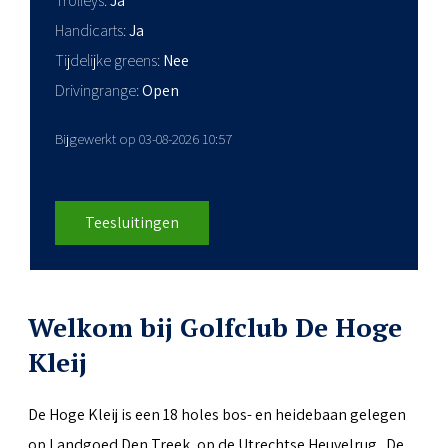
Trolleys
Ja
Handicarts
Ja
Tijdelijke greens
Nee
Drivingrange
Open
Bijgewerkt op 03-08-2026 10:57
Teesluitingen
Welkom bij Golfclub De Hoge
Kleij
De Hoge Kleij is een 18 holes bos- en heidebaan gelegen
op Landgoed Den Treek, op de Utrechtse Heuvelrug. De