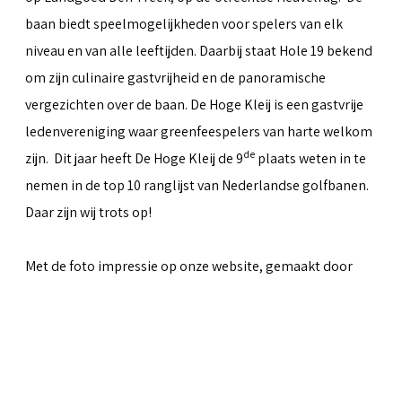
baan biedt speelmogelijkheden voor spelers van elk
niveau en van alle leeftijden. Daarbij staat Hole 19 bekend
om zijn culinaire gastvrijheid en de panoramische
vergezichten over de baan. De Hoge Kleij is een gastvrije
ledenvereniging waar greenfeespelers van harte welkom
de
zijn. Dit jaar heeft De Hoge Kleij de 9
plaats weten in te
nemen in de top 10 ranglijst van Nederlandse golfbanen.
Daar zijn wij trots op!
Met de foto impressie op onze website, gemaakt door
Peter van Weel
& Martin van Herwaarden, hopen we iets
over te kunnen brengen van al het moois dat de baan te
bieden heeft.