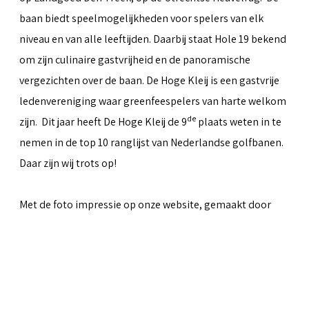
baan biedt speelmogelijkheden voor spelers van elk
niveau en van alle leeftijden. Daarbij staat Hole 19 bekend
om zijn culinaire gastvrijheid en de panoramische
vergezichten over de baan. De Hoge Kleij is een gastvrije
ledenvereniging waar greenfeespelers van harte welkom
de
zijn. Dit jaar heeft De Hoge Kleij de 9
plaats weten in te
nemen in de top 10 ranglijst van Nederlandse golfbanen.
Daar zijn wij trots op!
Met de foto impressie op onze website, gemaakt door
Peter van Weel
& Martin van Herwaarden, hopen we iets
over te kunnen brengen van al het moois dat de baan te
bieden heeft.