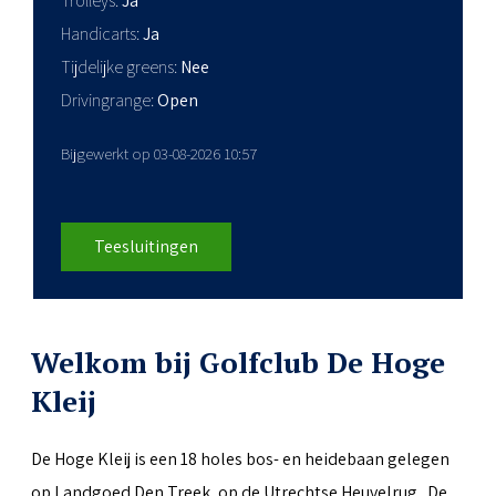
Trolleys
Ja
Handicarts
Ja
Tijdelijke greens
Nee
Drivingrange
Open
Bijgewerkt op 03-08-2026 10:57
Teesluitingen
Welkom bij Golfclub De Hoge
Kleij
De Hoge Kleij is een 18 holes bos- en heidebaan gelegen
op Landgoed Den Treek, op de Utrechtse Heuvelrug. De