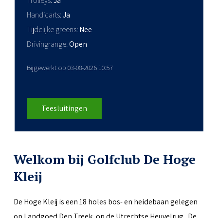
Trolleys
Ja
Handicarts
Ja
Tijdelijke greens
Nee
Drivingrange
Open
Bijgewerkt op 03-08-2026 10:57
Teesluitingen
Welkom bij Golfclub De Hoge
Kleij
De Hoge Kleij is een 18 holes bos- en heidebaan gelegen
op Landgoed Den Treek, op de Utrechtse Heuvelrug. De