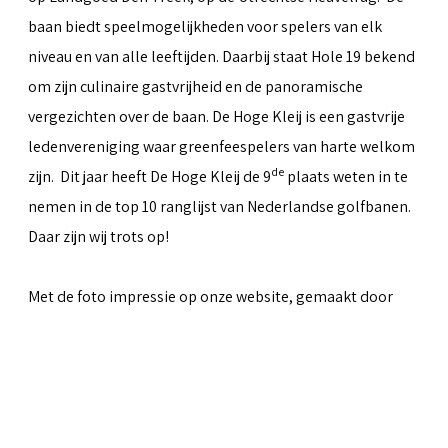
baan biedt speelmogelijkheden voor spelers van elk
niveau en van alle leeftijden. Daarbij staat Hole 19 bekend
om zijn culinaire gastvrijheid en de panoramische
vergezichten over de baan. De Hoge Kleij is een gastvrije
ledenvereniging waar greenfeespelers van harte welkom
de
zijn. Dit jaar heeft De Hoge Kleij de 9
plaats weten in te
nemen in de top 10 ranglijst van Nederlandse golfbanen.
Daar zijn wij trots op!
Met de foto impressie op onze website, gemaakt door
Peter van Weel
& Martin van Herwaarden, hopen we iets
over te kunnen brengen van al het moois dat de baan te
bieden heeft.