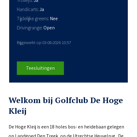
Trolleys
Ja
Handicarts
Ja
Tijdelijke greens
Nee
Drivingrange
Open
Bijgewerkt op 03-08-2026 10:57
Teesluitingen
Welkom bij Golfclub De Hoge
Kleij
De Hoge Kleij is een 18 holes bos- en heidebaan gelegen
op Landgoed Den Treek, op de Utrechtse Heuvelrug. De