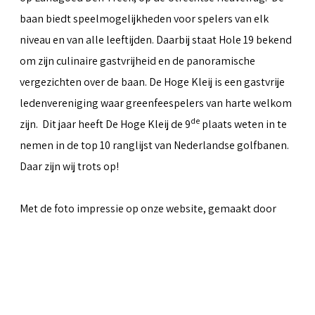
baan biedt speelmogelijkheden voor spelers van elk
niveau en van alle leeftijden. Daarbij staat Hole 19 bekend
om zijn culinaire gastvrijheid en de panoramische
vergezichten over de baan. De Hoge Kleij is een gastvrije
ledenvereniging waar greenfeespelers van harte welkom
de
zijn. Dit jaar heeft De Hoge Kleij de 9
plaats weten in te
nemen in de top 10 ranglijst van Nederlandse golfbanen.
Daar zijn wij trots op!
Met de foto impressie op onze website, gemaakt door
Peter van Weel
& Martin van Herwaarden, hopen we iets
over te kunnen brengen van al het moois dat de baan te
bieden heeft.