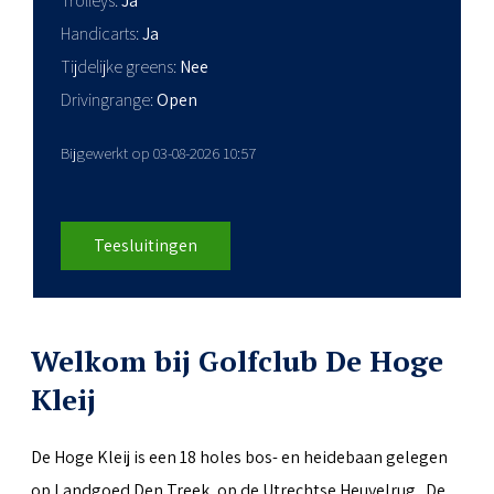
Trolleys
Ja
Handicarts
Ja
Tijdelijke greens
Nee
Drivingrange
Open
Bijgewerkt op 03-08-2026 10:57
Teesluitingen
Welkom bij Golfclub De Hoge
Kleij
De Hoge Kleij is een 18 holes bos- en heidebaan gelegen
op Landgoed Den Treek, op de Utrechtse Heuvelrug. De