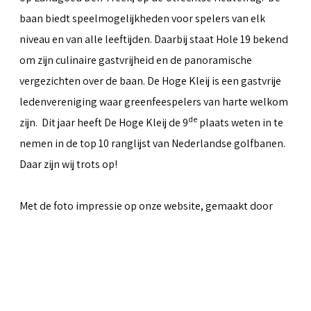
baan biedt speelmogelijkheden voor spelers van elk
niveau en van alle leeftijden. Daarbij staat Hole 19 bekend
om zijn culinaire gastvrijheid en de panoramische
vergezichten over de baan. De Hoge Kleij is een gastvrije
ledenvereniging waar greenfeespelers van harte welkom
de
zijn. Dit jaar heeft De Hoge Kleij de 9
plaats weten in te
nemen in de top 10 ranglijst van Nederlandse golfbanen.
Daar zijn wij trots op!
Met de foto impressie op onze website, gemaakt door
Peter van Weel
& Martin van Herwaarden, hopen we iets
over te kunnen brengen van al het moois dat de baan te
bieden heeft.