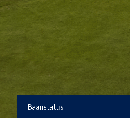
Baanstatus
Baan
Open
Qualifying
Ja
Trolleys
Ja
Handicarts
Ja