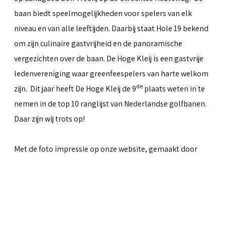
baan biedt speelmogelijkheden voor spelers van elk
niveau en van alle leeftijden. Daarbij staat Hole 19 bekend
om zijn culinaire gastvrijheid en de panoramische
vergezichten over de baan. De Hoge Kleij is een gastvrije
ledenvereniging waar greenfeespelers van harte welkom
de
zijn. Dit jaar heeft De Hoge Kleij de 9
plaats weten in te
nemen in de top 10 ranglijst van Nederlandse golfbanen.
Daar zijn wij trots op!
Met de foto impressie op onze website, gemaakt door
Peter van Weel
& Martin van Herwaarden, hopen we iets
over te kunnen brengen van al het moois dat de baan te
bieden heeft.