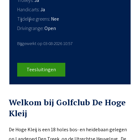
Trolleys
Ja
Handicarts
Ja
Tijdelijke greens
Nee
Drivingrange
Open
Bijgewerkt op 03-08-2026 10:57
Teesluitingen
Welkom bij Golfclub De Hoge
Kleij
De Hoge Kleij is een 18 holes bos- en heidebaan gelegen
op Landgoed Den Treek, op de Utrechtse Heuvelrug. De