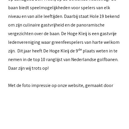
baan biedt speelmogelijkheden voor spelers van elk
niveau en van alle leeftijden. Daarbij staat Hole 19 bekend
om zijn culinaire gastvrijheid en de panoramische
vergezichten over de baan. De Hoge Kleij is een gastvrije
ledenvereniging waar greenfeespelers van harte welkom
de
zijn. Dit jaar heeft De Hoge Kleij de 9
plaats weten in te
nemen in de top 10 ranglijst van Nederlandse golfbanen.
Daar zijn wij trots op!
Met de foto impressie op onze website, gemaakt door
Peter van Weel
& Martin van Herwaarden, hopen we iets
over te kunnen brengen van al het moois dat de baan te
bieden heeft.