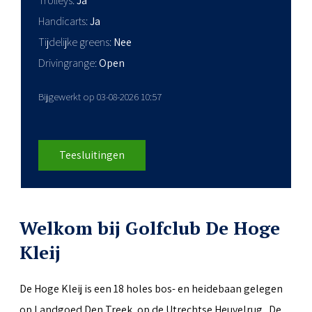
Trolleys
Ja
Handicarts
Ja
Tijdelijke greens
Nee
Drivingrange
Open
Bijgewerkt op 03-08-2026 10:57
Teesluitingen
Welkom bij Golfclub De Hoge
Kleij
De Hoge Kleij is een 18 holes bos- en heidebaan gelegen
op Landgoed Den Treek, op de Utrechtse Heuvelrug. De