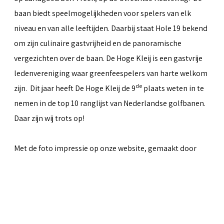
baan biedt speelmogelijkheden voor spelers van elk
niveau en van alle leeftijden. Daarbij staat Hole 19 bekend
om zijn culinaire gastvrijheid en de panoramische
vergezichten over de baan. De Hoge Kleij is een gastvrije
ledenvereniging waar greenfeespelers van harte welkom
de
zijn. Dit jaar heeft De Hoge Kleij de 9
plaats weten in te
nemen in de top 10 ranglijst van Nederlandse golfbanen.
Daar zijn wij trots op!
Met de foto impressie op onze website, gemaakt door
Peter van Weel
& Martin van Herwaarden, hopen we iets
over te kunnen brengen van al het moois dat de baan te
bieden heeft.