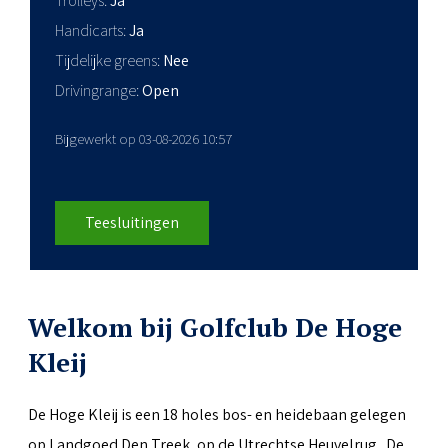
Trolleys
Ja
Handicarts
Ja
Tijdelijke greens
Nee
Drivingrange
Open
Bijgewerkt op 03-08-2026 10:57
Teesluitingen
Welkom bij Golfclub De Hoge
Kleij
De Hoge Kleij is een 18 holes bos- en heidebaan gelegen
op Landgoed Den Treek, op de Utrechtse Heuvelrug. De