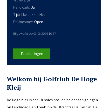
Trolleys
Ja
Handicarts
Ja
Tijdelijke greens
Nee
Drivingrange
Open
Bijgewerkt op 03-08-2026 10:57
Teesluitingen
Welkom bij Golfclub De Hoge
Kleij
De Hoge Kleij is een 18 holes bos- en heidebaan gelegen
op Landgoed Den Treek, op de Utrechtse Heuvelrug. De