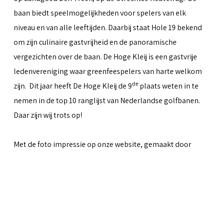
baan biedt speelmogelijkheden voor spelers van elk
niveau en van alle leeftijden. Daarbij staat Hole 19 bekend
om zijn culinaire gastvrijheid en de panoramische
vergezichten over de baan. De Hoge Kleij is een gastvrije
ledenvereniging waar greenfeespelers van harte welkom
de
zijn. Dit jaar heeft De Hoge Kleij de 9
plaats weten in te
nemen in de top 10 ranglijst van Nederlandse golfbanen.
Daar zijn wij trots op!
Met de foto impressie op onze website, gemaakt door
Peter van Weel
& Martin van Herwaarden, hopen we iets
over te kunnen brengen van al het moois dat de baan te
bieden heeft.