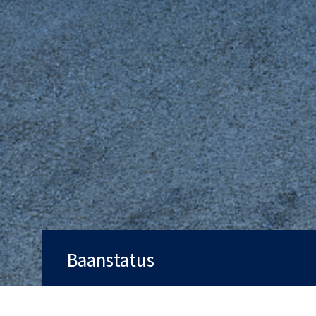
Baanstatus
Baan
Open
Qualifying
Ja
Trolleys
Ja
Handicarts
Ja